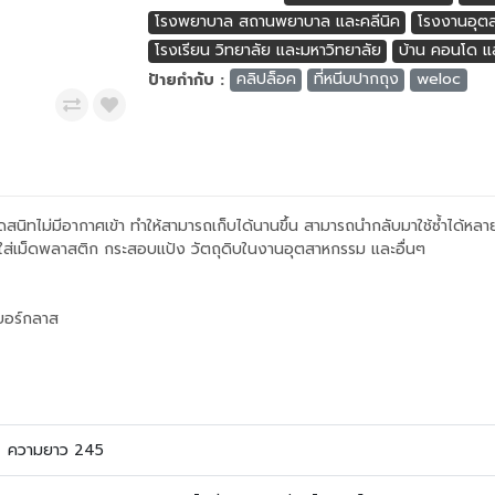
โรงพยาบาล สถานพยาบาล และคลีนิค
โรงงานอุตส
โรงเรียน วิทยาลัย และมหาวิทยาลัย
บ้าน คอนโด แล
ป้ายกำกับ :
คลิปล็อค
ที่หนีบปากถุง
weloc
สนิทไม่มีอากาศเข้า ทำให้สามารถเก็บได้นานขึ้น สามารถนำกลับมาใช้ซ้ำได้หลาย
ถุงใส่เม็ดพลาสติก กระสอบแป้ง วัตถุดิบในงานอุตสาหกรรม และอื่นๆ
บอร์กลาส
ความยาว 245