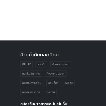
ป้ายกำกับยอดนิยม
BRUTE
สายรัด
ถังขยะทรงกลม
ถังใส่เมล็ดกาแฟ
ถังอเนกประสงค์
ถังขยะเท้าเหยียบ
คลิปล็อค
weloc
ถังขยะพลาสติก
ถังกลม
สมัครรับข่าวสารและโปรโมชั่น