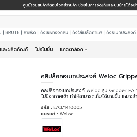
ศูนย์รวมสินค้าที่ตอบโจทย์ร้านค้า ช่วยในการจัดเก็บและขนย้ายได้อ
ม |
BRUTE
|
สายรัด
|
ถังขยะทรงกลม
|
ถังใส่เมล็ดกาแฟ
|
ถังอเนกประสงค์
 และผลิตภัณฑ์
โปรโมชั่น
แคตตาล็อก
คลิปล็อคอเนกประสงค์ Weloc Grippe
คลิปล็อคอเนกประสงค์ weloc รุ่น Gripper PA 1
ไม่มีอากาศเข้า ทำให้สามารถเก็บได้นานขึ้น เหมาะส
รหัส :
E/CI/1410005
แบรนด์ :
WeLoc