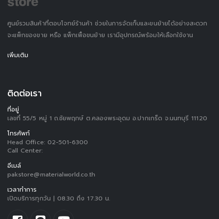
ศูนย์รวมสินค้าที่ตอบโจทย์ร้านค้า ช่วยในการจัดเก็บและขนย้ายได้อย่างสะดวก
จะแพ็กของขาย หรือ แพ็กเพื่อขนย้าย เรามีอุปกรณ์พร้อมให้เลือกใช้งาน
เพิ่มเติม
ติดต่อเรา
ที่อยู่
เลขที่ 55/5 หมู่ 1 ถ.ชัยพฤกษ์ ต.คลองพระอุดม อ.ปากเกร็ด จ.นนทบุรี 11120
โทรศัพท์
Head Office:
02-501-6300
Call Center:
อีเมล์
pakstore@materialworld.co.th
เวลาทำการ
เปิดบริการทุกวัน | 08.30 ถึง 17.30 น.