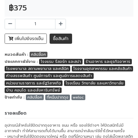
฿375
เพิ่มไปยังรถเข็น
ซื้อสินค้า
หมวดสินค้า :
คลิปล็อค
ประเภทการใช้งาน :
โรงแรม รีสอร์ท และสปา
ร้านอาหาร และธุรกิจอาหาร
โรงพยาบาล สถานพยาบาล และคลีนิค
โรงงานอุตสาหกรรม และคลังสินค้า
ห้างสรรพสินค้า ศูนย์การค้า และศูนย์การแสดงสินค้า
หน่วยงานราชการ และรัฐวิสาหกิจ
โรงเรียน วิทยาลัย และมหาวิทยาลัย
บ้าน คอนโด และอสังหาริมทรัพย์
ป้ายกำกับ :
คลิปล็อค
ที่หนีบปากถุง
weloc
รายละเอียด
อุปกรณ์สำหรับใช้ปิดปากถุงอาหาร ขนม หรือ ของใช้ต่างๆ ให้ปิดสนิทไม่มี
อากาศเข้า ทำให้สามารถเก็บได้นานขึ้น สามารถนำกลับมาใช้ซ้ำได้หลายครั้ง
• เหมาะสำหรับใช้ปิดถุงขนาดใหญ่ หรือ ถุงที่มีความหนา เช่น ถุงใส่เม็ดพลาสติก