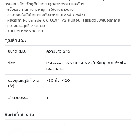
กระสอบแป้ง วัตถุดิบในงานอุตสาหกรรม และอื่นๆ
• แข็งแรง ทนทาน มีอายุการใช้งานยาวนาน
• สามารถสัมผัสโดยตรงกับอาหาร (Food Grade)
• ผลิตจาก Polyamide 6.6 UL94 V2 (ไนล่อน) เสริมด้วยไฟเบอร์กลาส
• ความยาวสุทธิ 24.5 ซม.
• ระยะปิดปากถุง 10 ซม.
คุณลักษณะ
ขนาด (มม.)
ความยาว 245
วัสดุ
Polyamide 6.6 UL94 V2 (ไนล่อน) เสริมด้วยไฟ
เบอร์กลาส
ช่วงอุณหภูมิทำงาน
-20 ถึง +120
(°c)
จำนวนบรรจุ
1
สินค้าที่คล้ายกัน