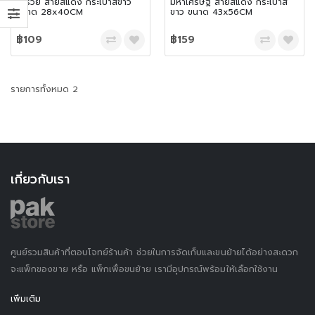
ร่ำรวย สายสีแดง กระเป๋าสีขาว
มหาเศรษฐี สายสีแดง กระเป๋าสี
ขนาด 28x40CM
ขาว ขนาด 43x56CM
฿109
฿159
รายการทั้งหมด 2
เกี่ยวกับเรา
ศูนย์รวมสินค้าที่ตอบโจทย์ร้านค้า ช่วยในการจัดเก็บและขนย้ายได้อย่างสะดวก
จะแพ็กของขาย หรือ แพ็กเพื่อขนย้าย เรามีอุปกรณ์พร้อมให้เลือกใช้งาน
เพิ่มเติม