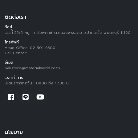
ติดต่อเรา
ที่อยู่
เลขที่ 55/5 หมู่ 1 ถ.ชัยพฤกษ์ ต.คลองพระอุดม อ.ปากเกร็ด จ.นนทบุรี 11120
โทรศัพท์
Head Office:
02-501-6300
Call Center:
อีเมล์
pakstore@materialworld.co.th
เวลาทำการ
เปิดบริการทุกวัน | 08.30 ถึง 17.30 น.
นโยบาย