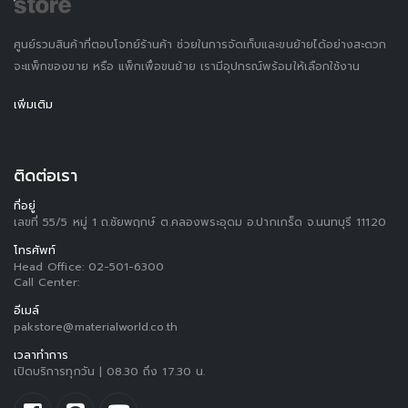
ศูนย์รวมสินค้าที่ตอบโจทย์ร้านค้า ช่วยในการจัดเก็บและขนย้ายได้อย่างสะดวก
จะแพ็กของขาย หรือ แพ็กเพื่อขนย้าย เรามีอุปกรณ์พร้อมให้เลือกใช้งาน
เพิ่มเติม
ติดต่อเรา
ที่อยู่
เลขที่ 55/5 หมู่ 1 ถ.ชัยพฤกษ์ ต.คลองพระอุดม อ.ปากเกร็ด จ.นนทบุรี 11120
โทรศัพท์
Head Office:
02-501-6300
Call Center:
อีเมล์
pakstore@materialworld.co.th
เวลาทำการ
เปิดบริการทุกวัน | 08.30 ถึง 17.30 น.