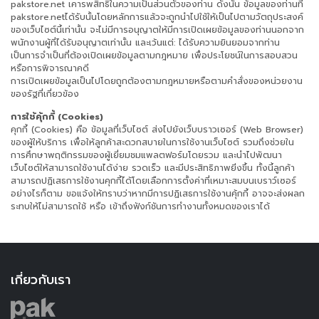
pakstore.net เคารพสิทธิในความเป็นส่วนตัวของท่าน ดังนั้น ข้อมูลของท่านที่
pakstore.netได้รับนั้นโดยหลักการแล้วจะถูกนำไปใช้ให้เป็นไปตามวัตถุประสงค์
ของเว็บไซต์นี้เท่านั้น จะไม่มีการอนุญาตให้มีการเปิดเผยข้อมูลของท่านนอกจาก
พนักงานผู้ที่ได้รับอนุญาตเท่านั้น และเว้นแต่: ได้รับความยินยอมจากท่าน
เป็นการจำเป็นที่ต้องเปิดเผยข้อมูลตามกฎหมาย เพื่อประโยชน์ในการสอบสวน
หรือการพิจารณาคดี
การเปิดเผยข้อมูลเป็นไปโดยถูกต้องตามกฎหมายหรือตามคำสั่งของหน่วยงาน
ของรัฐที่เกี่ยวข้อง
การใช้คุ้กกี้ (Cookies)
คุกกี้ (Cookies) คือ ข้อมูลที่เว็บไซต์ ส่งไปยังเว็บบราวเซอร์ (Web Browser)
ของผู้ให้บริการ เพื่อให้ลูกค้าสะดวกสบายในการใช้งานเว็บไซต์ รวมถึงช่วยใน
การศึกษาพฤติกรรมของผู้เยี่ยมชมแพลตฟอร์มโดยรวม และนำไปพัฒนา
เว็บไซต์ให้สามารถใช้งานได้ง่าย รวดเร็ว และมีประสิทธิภาพยิ่งขึ้น ทั้งนี้ลูกค้า
สามารถปฏิเสธการใช้งานคุกกี้ได้โดยเลือกการตั้งค่าที่เหมาะสมบนเบราว์เซอร์
อย่างไรก็ตาม ขอแจ้งให้ทราบว่าหากมีการปฏิเสธการใช้งานคุ้กกี้ อาจจะส่งผลก
ระทบให้ไม่สามารถใช้ หรือ เข้าถึงฟังก์ชันการทำงานทั้งหมดของเราได้
เกี่ยวกับเรา