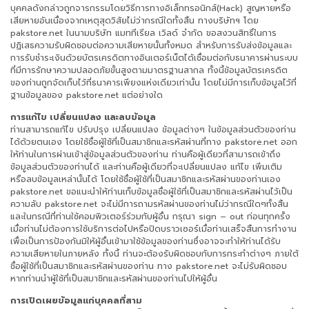
บุคคลดังกล่าวถูกจารกรรมโดยวิธีการทางอิเล็กทรอนิกส์(Hack) สูญหายหรือ
เสียหายอันเนื่องจากเหตุสุดวิสัยไม่ว่ากรณีใดทั้งสิ้น ทางบริษัทฯ โดย
pakstore.net ในนามบริษัท แมททีเรียล เวิลด์ จำกัด ขอสงวนสิทธิ์ในการ
ปฏิเสธความรับผิดชอบต่อความเสียหายนั้นทั้งหมด สำหรับการรับส่งข้อมูลและ
การรับชำระเงินด้วยบัตรเครดิตทางอินเตอร์เน็ตได้เชื่อมต่อกับธนาคารผ่านระบบ
ที่มีการรักษาความปลอดภัยขั้นสูงตามมาตรฐานสากล ทั้งนี้ข้อมูลบัตรเครดิต
ของท่านถูกจัดเก็บไว้ที่ธนาคารเพียงแห่งเดียวเท่านั้น โดยไม่มีการเก็บข้อมูลไว้ที่
ฐานข้อมูลของ pakstore.net แต่อย่างใด
การแก้ไข เปลี่ยนแปลง และลบข้อมูล
ท่านสามารถแก้ไข ปรับปรุง เปลี่ยนแปลง ข้อมูลต่างๆ ในข้อมูลส่วนตัวของท่าน
ได้ด้วยตนเอง โดยใช้ชื่อผู้ใช้ที่เป็นสมาชิกและรหัสผ่านที่ทาง pakstore.net ออก
ให้ท่านในการผ่านเข้าสู่ข้อมูลส่วนตัวของท่าน ท่านคือผู้เดียวที่สามารถเข้าถึง
ข้อมูลส่วนตัวของท่านได้ และท่านคือผู้เดียวที่จะเปลี่ยนแปลง แก้ไข เพิ่มเติม
หรือลบข้อมูลเหล่านั้นได้ โดยใช้ชื่อผู้ใช้ที่เป็นสมาชิกและรหัสผ่านของท่านเอง
pakstore.net ขอแนะนำให้ท่านเก็บข้อมูลชื่อผู้ใช้ที่เป็นสมาชิกและรหัสผ่านไว้เป็น
ความลับ pakstore.net จะไม่มีการถามรหัสผ่านของท่านไม่ว่ากรณีใดๆทั้งสิ้น
และในกรณีที่ท่านใช้คอมพิวเตอร์ร่วมกับผู้อื่น กรุณา sign – out ก่อนทุกครั้ง
เมื่อท่านไม่ต้องการใช้บริการต่อไปหรือปิดบราวเซอร์เมื่อท่านเสร็จสิ้นการทำงาน
เพื่อเป็นการป้องกันมิให้ผู้อื่นเข้ามาใช้ข้อมูลของท่านซึ่งอาจจะทำให้ท่านได้รับ
ความเสียหายในภายหลัง ทั้งนี้ ท่านจะต้องรับผิดชอบกับการกระทำต่างๆ ภายใต้
ชื่อผู้ใช้ที่เป็นสมาชิกและรหัสผ่านของท่าน ทาง pakstore.net จะไม่รับผิดชอบ
หากท่านนำผู้ใช้ที่เป็นสมาชิกและรหัสผ่านของท่านไปให้ผู้อื่น
การเปิดเผยข้อมูลแก่บุคคลที่สาม