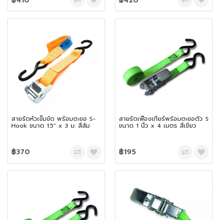
฿410
฿420
สายรัดหัวเข็มขัด พร้อมตะขอ S-
สายรัดเฟืองเกียร์พร้อมตะขอตัว S
Hook ขนาด 1.5″ x 3 ม. สีส้ม
ขนาด 1 นิ้ว x 4 เมตร สีเขียว
฿370
฿195