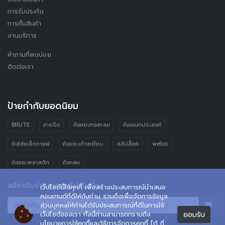
การรับประกัน
การคืนสินค้า
งานบริการ
คำถามที่พบบ่อย
ติดต่อเรา
ป้ายกำกับยอดนิยม
BRUTE
สายรัด
ถังขยะทรงกลม
ถังอเนกประสงค์
ถังใส่เมล็ดกาแฟ
ถังขยะเท้าเหยียบ
คลิปล็อค
weloc
ถังขยะพลาสติก
ถังกลม
สมัครรับข่าวสารและโปรโมชั่น
เว็ปไซต์นี้ใช้คุกกี้ เพื่อสร้างประสบการณ์นำเสนอ
คอนเทนต์ที่ดีให้กับท่าน รวมถึงเพื่อจัดการข้อมูล
ส่วนบุคคลให้ท่านได้รับประสบการณ์ที่ดีในการใช้
ยอมรับ
เว็ปไซต์ของเรา ทั้งนี้ท่านสามารถทราบถึง
นโยบายการใช้คุกกี้และวิธีการจัดการคุกกี้ ได้ ที่