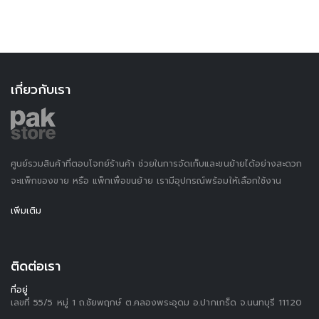
เกี่ยวกับเรา
ศูนย์รวมสินค้าที่ตอบโจทย์ร้านค้า ช่วยในการจัดเก็บและขนย้ายได้อย่างสะดวก
จะแพ็กของขาย หรือ แพ็กเพื่อขนย้าย เรามีอุปกรณ์พร้อมให้เลือกใช้งาน
เพิ่มเติม
ติดต่อเรา
ที่อยู่
เลขที่ 55/5 หมู่ 1 ถ.ชัยพฤกษ์ ต.คลองพระอุดม อ.ปากเกร็ด จ.นนทบุรี 11120