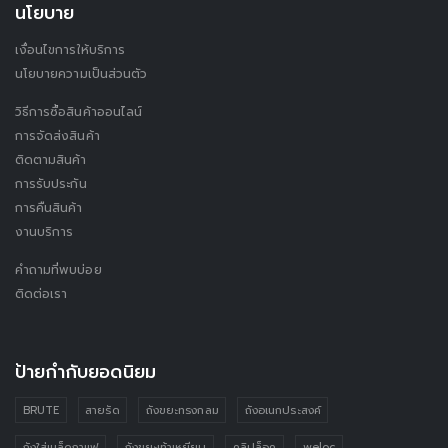
นโยบาย
เงื่อนไขการให้บริการ
นโยบายความเป็นส่วนตัว
วิธีการซื้อสินค้าออนไลน์
การจัดส่งสินค้า
ติดตามสินค้า
การรับประกัน
การคืนสินค้า
งานบริการ
คำถามที่พบบ่อย
ติดต่อเรา
ป้ายกำกับยอดนิยม
BRUTE
สายรัด
ถังขยะทรงกลม
ถังอเนกประสงค์
ถังใส่เมล็ดกาแฟ
ถังขยะเท้าเหยียบ
คลิปล็อค
weloc