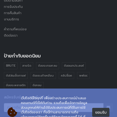
ติดตามสินค้า
การรับประกัน
การคืนสินค้า
งานบริการ
คำถามที่พบบ่อย
ติดต่อเรา
ป้ายกำกับยอดนิยม
BRUTE
สายรัด
ถังขยะทรงกลม
ถังอเนกประสงค์
ถังใส่เมล็ดกาแฟ
ถังขยะเท้าเหยียบ
คลิปล็อค
weloc
ถังขยะพลาสติก
ถังกลม
สมัครรับข่าวสารและโปรโมชั่น
เว็ปไซต์นี้ใช้คุกกี้ เพื่อสร้างประสบการณ์นำเสนอ
คอนเทนต์ที่ดีให้กับท่าน รวมถึงเพื่อจัดการข้อมูล
ส่วนบุคคลให้ท่านได้รับประสบการณ์ที่ดีในการใช้
ยอมรับ
เว็ปไซต์ของเรา ทั้งนี้ท่านสามารถทราบถึง