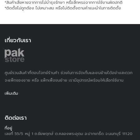
*สินค้าเสียหายจากการไม่บำรุงรักษา หรือสึกหรอจากการใช้งานผิดปกติ
*ติดตั้งไม่ถูกต้อง ไม่เหมาะสม หรือไม่ติดตั้งตามคำแนะนำในการติดตั้ง
เกี่ยวกับเรา
ศูนย์รวมสินค้าที่ตอบโจทย์ร้านค้า ช่วยในการจัดเก็บและขนย้ายได้อย่างสะดวก
จะแพ็กของขาย หรือ แพ็กเพื่อขนย้าย เรามีอุปกรณ์พร้อมให้เลือกใช้งาน
เพิ่มเติม
ติดต่อเรา
ที่อยู่
เลขที่ 55/5 หมู่ 1 ถ.ชัยพฤกษ์ ต.คลองพระอุดม อ.ปากเกร็ด จ.นนทบุรี 11120