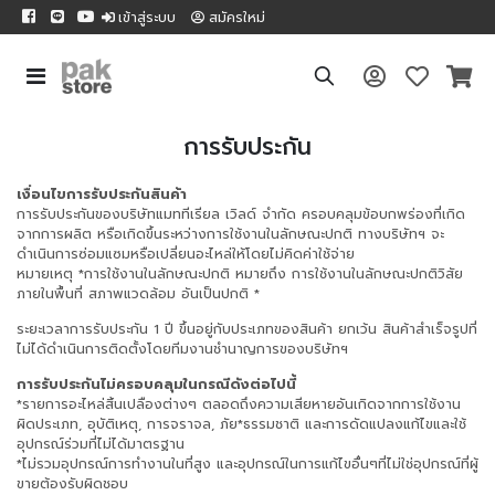
เข้าสู่ระบบ
สมัครใหม่
การรับประกัน
เงื่อนไขการรับประกันสินค้า
การรับประกันของบริษัทแมททีเรียล เวิลด์ จำกัด ครอบคลุมข้อบกพร่องที่เกิด
จากการผลิต หรือเกิดขึ้นระหว่างการใช้งานในลักษณะปกติ ทางบริษัทฯ จะ
ดำเนินการซ่อมแซมหรือเปลี่ยนอะไหล่ให้โดยไม่คิดค่าใช้จ่าย
หมายเหตุ *การใช้งานในลักษณะปกติ หมายถึง การใช้งานในลักษณะปกติวิสัย
ภายในพื้นที่ สภาพแวดล้อม อันเป็นปกติ *
ระยะเวลาการรับประกัน 1 ปี ขึ้นอยู่กับประเภทของสินค้า ยกเว้น สินค้าสำเร็จรูปที่
ไม่ได้ดำเนินการติดตั้งโดยทีมงานชำนาญการของบริษัทฯ
การรับประกันไม่ครอบคลุมในกรณีดังต่อไปนี้
*รายการอะไหล่สิ้นเปลืองต่างๆ ตลอดถึงความเสียหายอันเกิดจากการใช้งาน
ผิดประเภท, อุบัติเหตุ, การจราจล, ภัย*ธรรมชาติ และการดัดแปลงแก้ไขและใช้
อุปกรณ์ร่วมที่ไม่ได้มาตรฐาน
*ไม่รวมอุปกรณ์การทำงานในที่สูง และอุปกรณ์ในการแก้ไขอื่นๆที่ไม่ใช่อุปกรณ์ที่ผู้
ขายต้องรับผิดชอบ