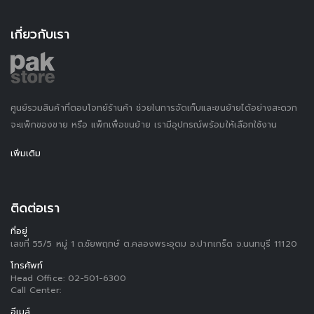
เกี่ยวกับเรา
ศูนย์รวมสินค้าที่ตอบโจทย์ร้านค้า ช่วยในการจัดเก็บและขนย้ายได้อย่างสะดวก
จะแพ็กของขาย หรือ แพ็กเพื่อขนย้าย เรามีอุปกรณ์พร้อมให้เลือกใช้งาน
เพิ่มเติม
ติดต่อเรา
ที่อยู่
เลขที่ 55/5 หมู่ 1 ถ.ชัยพฤกษ์ ต.คลองพระอุดม อ.ปากเกร็ด จ.นนทบุรี 11120
โทรศัพท์
Head Office:
02-501-6300
Call Center:
อีเมล์