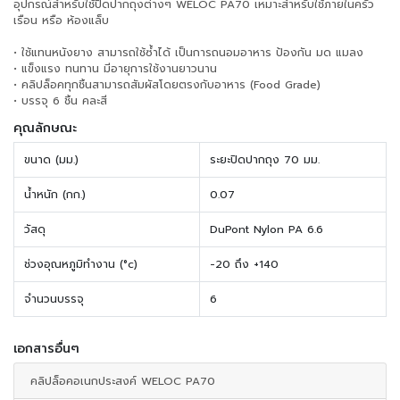
อุปกรณ์สำหรับใช้ปิดปากถุงต่างๆ WELOC PA70 เหมาะสำหรับใช้ภายในครัว
เรือน หรือ ห้องแล็บ
• ใช้แทนหนังยาง สามารถใช้ซ้ำได้ เป็นการถนอมอาหาร ป้องกัน มด แมลง
• แข็งแรง ทนทาน มีอายุการใช้งานยาวนาน
• คลิปล็อคทุกชิ้นสามารถสัมผัสโดยตรงกับอาหาร (Food Grade)
• บรรจุ 6 ชิ้น คละสี
คุณลักษณะ
ขนาด (มม.)
ระยะปิดปากถุง 70 มม.
น้ำหนัก (กก.)
0.07
วัสดุ
DuPont Nylon PA 6.6
ช่วงอุณหภูมิทำงาน (°c)
-20 ถึง +140
จำนวนบรรจุ
6
เอกสารอื่นๆ
คลิปล็อคอเนกประสงค์ WELOC PA70