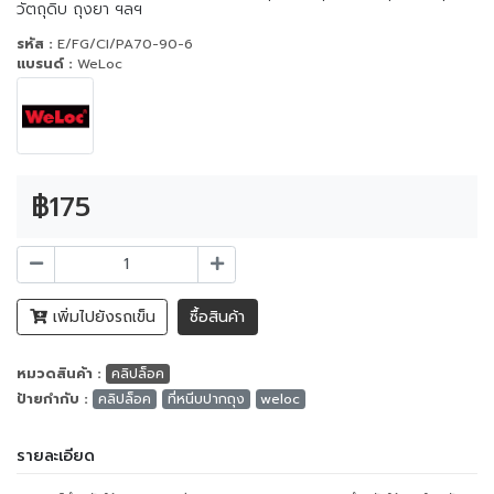
วัตถุดิบ ถุงยา ฯลฯ
รหัส :
E/FG/CI/PA70-90-6
แบรนด์ :
WeLoc
฿175
เพิ่มไปยังรถเข็น
ซื้อสินค้า
หมวดสินค้า :
คลิปล็อค
ป้ายกำกับ :
คลิปล็อค
ที่หนีบปากถุง
weloc
รายละเอียด