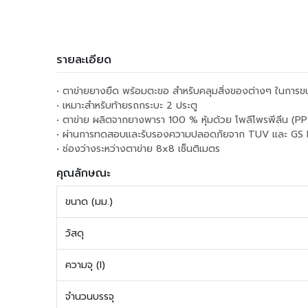
รายละเอียด
• ตาข่ายยางยืด พร้อมตะขอ สำหรับคลุมสิ่งของต่างๆ ในการข
• เหมาะสำหรับท้ายรถกระบะ 2 ประตู
• ตาข่าย ผลิตจากยางพารา 100 % หุ้มด้วย โพลีโพรพีลีน (PP) 
• ผ่านการทดสอบและรับรองความปลอดภัยจาก TUV และ GS M
• ช่องว่างระหว่างตาข่าย 8x8 เซ็นติเมตร
คุณลักษณะ
ขนาด (มม.)
วัสดุ
ความจุ (l)
จำนวนบรรจุ