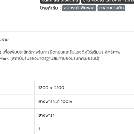
ขนส่ง และโลจีสติกส์
บ้าน คอนโด และอสังหาริมทร
ป้ายกำกับ :
อุปกรณ์แพ็คของ
ตาข่ายยางยืด
นย้าย
เพื่อเพิ่มประสิทธิภาพในการยืดหยุ่นและรับแรงดึงได้เต็มประสิทธิภาพ
ark (สถาบันรับรองมาตรฐานสินค้าของประเทศเยอรมนี)
1200 x 2100
ยางพาราแท้ 100%
ยางพารา
1