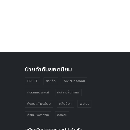
ป้ายกำกับยอดนิยม
BRUTE
สายรัด
ถังขยะทรงกลม
ถังอเนกประสงค์
ถังใส่เมล็ดกาแฟ
ถังขยะเท้าเหยียบ
คลิปล็อค
weloc
ถังขยะพลาสติก
ถังกลม
สมัครรับข่าวสารและโปรโมชั่น