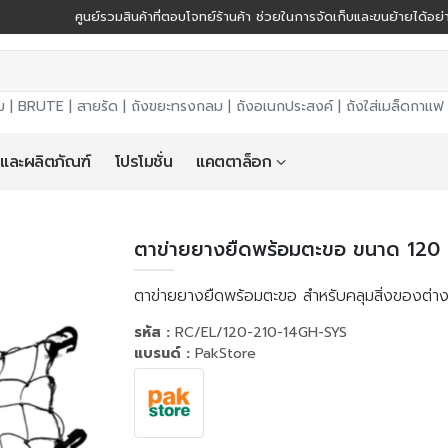
ศูนย์รวมสินค้าที่ตอบโจทย์ร้านค้า ช่วยในการจัดเก็บและขนย้ายได้อ
ม |
BRUTE
|
สายรัด
|
ถังขยะทรงกลม
|
ถังอเนกประสงค์
|
ถังใส่เมล็ดกาแฟ
 และผลิตภัณฑ์
โปรโมชั่น
แคตตาล็อก
ตาข่ายยางยืดพร้อมตะขอ ขนาด 120 
ตาข่ายยางยืดพร้อมตะขอ สำหรับคลุมสิ่งของต่า
รหัส :
RC/EL/120-210-14GH-SYS
แบรนด์ :
PakStore