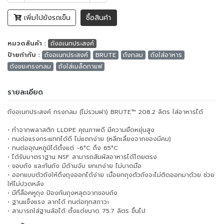
เพิ่มไปยังรถเข็น
ซื้อสินค้า
หมวดสินค้า :
ถังอเนกประสงค์
ป้ายกำกับ :
ถังอเนกประสงค์
BRUTE
ถังกลม
ถังใส่อาหาร
ถังขยะทรงกลม
ถังใส่เมล็ดกาแฟ
รายละเอียด
ถังอเนกประสงค์ ทรงกลม (ไม่รวมฝา) BRUTE™ 208.2 ลิตร ใส่อาหารได้
• ทำจากพลาสติก LLDPE คุณภาพดี มีความยืดหยุ่นสูง
• ทนต่อแรงกระแทกได้ดี ไม่แตกง่าย (หลีกเลี่ยงจากของมีคม)
• ทนต่ออุณหภูมิได้ตั้งแต่ -6°C ถึง 65°C
• ได้รับมาตราฐาน NSF สามารถสัมผัสอาหารได้โดยตรง
• ขอบถัง และก้นถัง มีด้ามจับ ยกเทง่าย ไม่บาดมือ
• ออกแบบตัวถังให้ดึงถุงออกได้ง่าย เมื่อยกถุงตัวถังจะไม่ติดออกมาด้วย ช่วย
ให้ไม่ปวดหลัง
• มีที่ล็อคหูถุง ป้องกันถุงหลุดจากขอบถัง
• ฐานแข็งแรง ลากได้ ทนต่อทุกสภาวะ
• สามารถใส่ฐานล้อได้ ตั้งแต่ขนาด 75.7 ลิตร ขึ้นไป