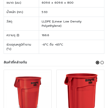
ขนาด (มม.)
609.6 x 609.6 x 800
น้ำหนัก (กก.)
5.93
วัสดุ
LLDPE (Linear Low Density
Polyethylene)
ความจุ (l)
166.6
ช่วงอุณหภูมิทำงาน
-6°C ถึง +65°C
(°c)
สินค้าที่คล้ายกัน