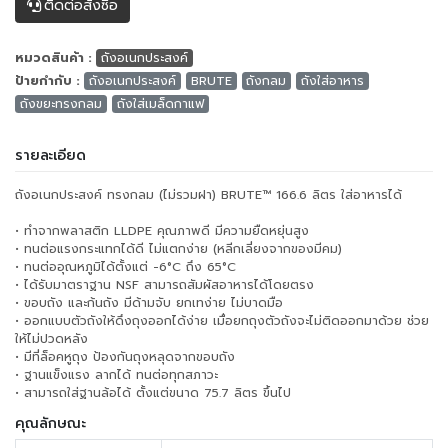
ติดต่อสั่งซื้อ
หมวดสินค้า :
ถังอเนกประสงค์
ป้ายกำกับ :
ถังอเนกประสงค์
BRUTE
ถังกลม
ถังใส่อาหาร
ถังขยะทรงกลม
ถังใส่เมล็ดกาแฟ
รายละเอียด
ถังอเนกประสงค์ ทรงกลม (ไม่รวมฝา) BRUTE™ 166.6 ลิตร ใส่อาหารได้
• ทำจากพลาสติก LLDPE คุณภาพดี มีความยืดหยุ่นสูง
• ทนต่อแรงกระแทกได้ดี ไม่แตกง่าย (หลีกเลี่ยงจากของมีคม)
• ทนต่ออุณหภูมิได้ตั้งแต่ -6°C ถึง 65°C
• ได้รับมาตราฐาน NSF สามารถสัมผัสอาหารได้โดยตรง
• ขอบถัง และก้นถัง มีด้ามจับ ยกเทง่าย ไม่บาดมือ
• ออกแบบตัวถังให้ดึงถุงออกได้ง่าย เมื่อยกถุงตัวถังจะไม่ติดออกมาด้วย ช่วย
ให้ไม่ปวดหลัง
• มีที่ล็อคหูถุง ป้องกันถุงหลุดจากขอบถัง
• ฐานแข็งแรง ลากได้ ทนต่อทุกสภาวะ
• สามารถใส่ฐานล้อได้ ตั้งแต่ขนาด 75.7 ลิตร ขึ้นไป
คุณลักษณะ