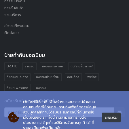
การรับประกัน
การคืนสินค้า
งานบริการ
คำถามที่พบบ่อย
ติดต่อเรา
ป้ายกำกับยอดนิยม
BRUTE
สายรัด
ถังขยะทรงกลม
ถังใส่เมล็ดกาแฟ
ถังอเนกประสงค์
ถังขยะเท้าเหยียบ
คลิปล็อค
weloc
ถังขยะพลาสติก
ถังกลม
สมัครรับข่าวสารและโปรโมชั่น
เว็ปไซต์นี้ใช้คุกกี้ เพื่อสร้างประสบการณ์นำเสนอ
คอนเทนต์ที่ดีให้กับท่าน รวมถึงเพื่อจัดการข้อมูล
ส่วนบุคคลให้ท่านได้รับประสบการณ์ที่ดีในการใช้
ยอมรับ
เว็ปไซต์ของเรา ทั้งนี้ท่านสามารถทราบถึง
นโยบายการใช้คุกกี้และวิธีการจัดการคุกกี้ ได้ ที่
รายละเอียดเพิ่มเติม คลิก