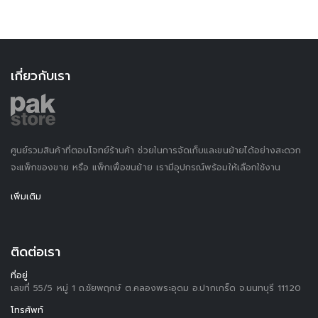
เกี่ยวกับเรา
ศูนย์รวมสินค้าที่ตอบโจทย์ร้านค้า ช่วยในการจัดเก็บและขนย้ายได้อย่างสะดวก
จะแพ็กของขาย หรือ แพ็กเพื่อขนย้าย เรามีอุปกรณ์พร้อมให้เลือกใช้งาน
เพิ่มเติม
ติดต่อเรา
ที่อยู่
เลขที่ 55/5 หมู่ 1 ถ.ชัยพฤกษ์ ต.คลองพระอุดม อ.ปากเกร็ด จ.นนทบุรี 11120
โทรศัพท์