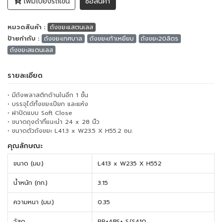
เพิ่มไปยังรถเข็น
ซื้อสินค้า
หมวดสินค้า :
ถังขยะแสตนเลส
ป้ายกำกับ :
ถังขยะเทศบาล
ถังขยะเท้าเหยียบ
ถังขยะ20ลิตร
ถังขยะสแตนเลส
รายละเอียด
• มีถังพลาสติกด้านในอีก 1 ชั้น
• บรรจุได้ทั้งขยะเปียก และแห้ง
• ฝาปิดแบบ Soft Close
• ขนาดถุงดำที่แนะนำ 24 x 28 นิ้ว
• ขนาดตัวถังขยะ L41.3 x W23.5 X H55.2 ซม.
คุณลักษณะ
ขนาด (มม.)
L413 x W235 X H552
น้ำหนัก (กก.)
3.15
ความหนา (มม.)
0.35
วัสดุ
PP+ABS+ S/S410