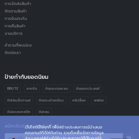
การจัดส่งสินค้า
ติดตามสินค้า
การรับประกัน
การคืนสินค้า
งานบริการ
คำถามที่พบบ่อย
ติดต่อเรา
ป้ายกำกับยอดนิยม
BRUTE
สายรัด
ถังขยะทรงกลม
ถังอเนกประสงค์
ถังใส่เมล็ดกาแฟ
ถังขยะเท้าเหยียบ
คลิปล็อค
weloc
ถังขยะพลาสติก
ถังกลม
สมัครรับข่าวสารและโปรโมชั่น
เว็ปไซต์นี้ใช้คุกกี้ เพื่อสร้างประสบการณ์นำเสนอ
คอนเทนต์ที่ดีให้กับท่าน รวมถึงเพื่อจัดการข้อมูล
ส่วนบุคคลให้ท่านได้รับประสบการณ์ที่ดีในการใช้