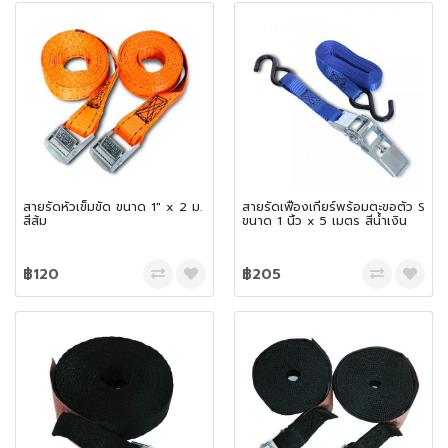
สายรัดหัวเข็มขัด ขนาด 1″ x 2 ม.
สายรัดเฟืองเกียร์พร้อมตะขอตัว S
สีส้ม
ขนาด 1 นิ้ว x 5 เมตร สีน้ำเงิน
฿120
฿205