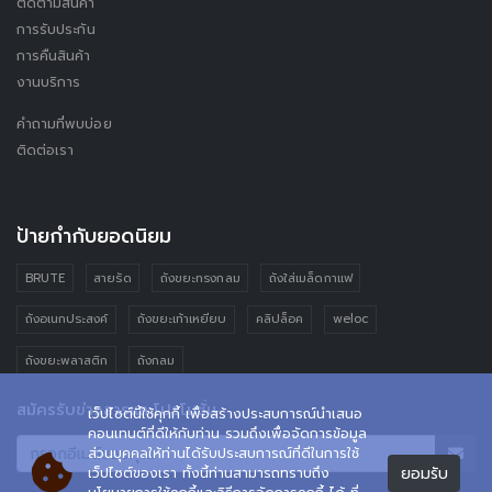
ติดตามสินค้า
การรับประกัน
การคืนสินค้า
งานบริการ
คำถามที่พบบ่อย
ติดต่อเรา
ป้ายกำกับยอดนิยม
BRUTE
สายรัด
ถังขยะทรงกลม
ถังใส่เมล็ดกาแฟ
ถังอเนกประสงค์
ถังขยะเท้าเหยียบ
คลิปล็อค
weloc
ถังขยะพลาสติก
ถังกลม
สมัครรับข่าวสารและโปรโมชั่น
เว็ปไซต์นี้ใช้คุกกี้ เพื่อสร้างประสบการณ์นำเสนอ
คอนเทนต์ที่ดีให้กับท่าน รวมถึงเพื่อจัดการข้อมูล
ส่วนบุคคลให้ท่านได้รับประสบการณ์ที่ดีในการใช้
ยอมรับ
เว็ปไซต์ของเรา ทั้งนี้ท่านสามารถทราบถึง