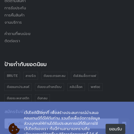
ติดตามสินค้า
การรับประกัน
การคืนสินค้า
งานบริการ
คำถามที่พบบ่อย
ติดต่อเรา
ป้ายกำกับยอดนิยม
BRUTE
สายรัด
ถังขยะทรงกลม
ถังใส่เมล็ดกาแฟ
ถังอเนกประสงค์
ถังขยะเท้าเหยียบ
คลิปล็อค
weloc
ถังขยะพลาสติก
ถังกลม
สมัครรับข่าวสารและโปรโมชั่น
เว็ปไซต์นี้ใช้คุกกี้ เพื่อสร้างประสบการณ์นำเสนอ
คอนเทนต์ที่ดีให้กับท่าน รวมถึงเพื่อจัดการข้อมูล
ส่วนบุคคลให้ท่านได้รับประสบการณ์ที่ดีในการใช้
ยอมรับ
เว็ปไซต์ของเรา ทั้งนี้ท่านสามารถทราบถึง