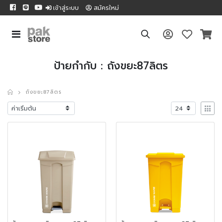
เข้าสู่ระบบ
สมัครใหม่
ป้ายกำกับ : ถังขยะ87ลิตร
ถังขยะ87ลิตร