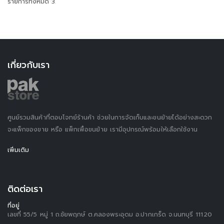
รายการทั้งหมด 3
เกี่ยวกับเรา
ศูนย์รวมสินค้าที่ตอบโจทย์ร้านค้า ช่วยในการจัดเก็บและขนย้ายได้อย่างสะดวก
จะแพ็กของขาย หรือ แพ็กเพื่อขนย้าย เรามีอุปกรณ์พร้อมให้เลือกใช้งาน
เพิ่มเติม
ติดต่อเรา
ที่อยู่
เลขที่ 55/5 หมู่ 1 ถ.ชัยพฤกษ์ ต.คลองพระอุดม อ.ปากเกร็ด จ.นนทบุรี 11120