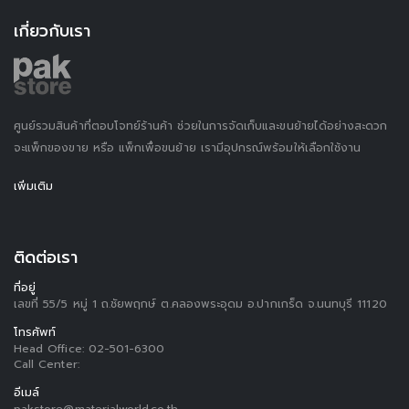
เกี่ยวกับเรา
ศูนย์รวมสินค้าที่ตอบโจทย์ร้านค้า ช่วยในการจัดเก็บและขนย้ายได้อย่างสะดวก
จะแพ็กของขาย หรือ แพ็กเพื่อขนย้าย เรามีอุปกรณ์พร้อมให้เลือกใช้งาน
เพิ่มเติม
ติดต่อเรา
ที่อยู่
เลขที่ 55/5 หมู่ 1 ถ.ชัยพฤกษ์ ต.คลองพระอุดม อ.ปากเกร็ด จ.นนทบุรี 11120
โทรศัพท์
Head Office:
02-501-6300
Call Center:
อีเมล์
pakstore@materialworld.co.th