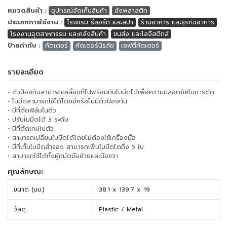
หมวดสินค้า :
อุปกรณ์จัดเก็บสินค้า
ลังพลาสติก
ประเภทการใช้งาน :
โรงแรม รีสอร์ท และสปา
ร้านอาหาร และธุรกิจอาหาร
โรงงานอุตสาหกรรม และคลังสินค้า
ขนส่ง และโลจีสติกส์
ป้ายกำกับ :
คัตเตอร์
คัตเตอร์นิรภัย
เซฟตี้คัตเตอร์
รายละเอียด
• ตัวป้องกันสามารถเคลื่อนที่ไปพร้อมกับใบมีดได้เพื่อความปลอดภัยในการตัด
• ใบมีดสามารถใช้ได้โดยมีหรือไม่มีตัวป้องกัน
• มีที่ตัดฟิล์มในตัว
• ปรับใบมีดได้ 3 ระดับ
• มีที่ตัดเทปในตัว
• สามารถเปลี่ยนใบมีดได้โดยไม่ต้องใช้เครื่องมือ
• มีที่เก็บใบมีดสำรอง สามารถเพิ่มใบมีดไดถึง 5 ใบ
• สามารถใช้ได้ทั้งผู้ถนัดมือซ้ายและมือขวา
คุณลักษณะ
ขนาด (มม.)
38.1 x 139.7 x 19
วัสดุ
Plastic / Metal