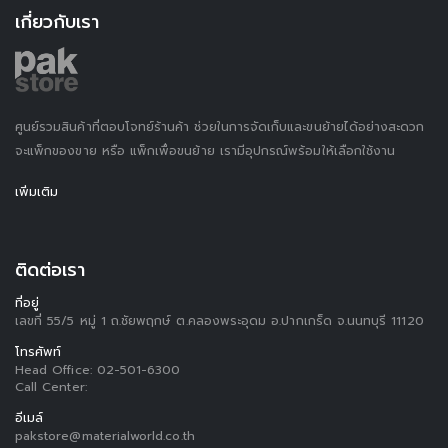
เกี่ยวกับเรา
ศูนย์รวมสินค้าที่ตอบโจทย์ร้านค้า ช่วยในการจัดเก็บและขนย้ายได้อย่างสะดวก
จะแพ็กของขาย หรือ แพ็กเพื่อขนย้าย เรามีอุปกรณ์พร้อมให้เลือกใช้งาน
เพิ่มเติม
ติดต่อเรา
ที่อยู่
เลขที่ 55/5 หมู่ 1 ถ.ชัยพฤกษ์ ต.คลองพระอุดม อ.ปากเกร็ด จ.นนทบุรี 11120
โทรศัพท์
Head Office:
02-501-6300
Call Center:
อีเมล์
pakstore@materialworld.co.th