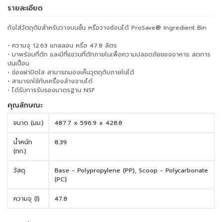
รายละเอียด
ถังใส่วัตถุดิบสำหรับวางบนชั้น หรือวางซ้อนได้ ProSave® Ingredient Bin
• ความจุ 12.63 แกลลอน หรือ 47.8 ลิตร
• มาพร้อมที่ตัก และมีที่แขวนที่ตักภายในเพื่อความปลอดภัยของอาหาร ลดการ
ปนเปื้อน
• ช่องฝาปิดใส สามารถมองเห็นวุตถุดิบภายในได้
• สามารถใช้กับเครื่องล้างจานได้
• ได้รับการรับรองมาตรฐาน NSF
คุณลักษณะ
ขนาด (มม.)
487.7 x 596.9 x 428.8
น้ำหนัก
8.39
(กก.)
วัสดุ
Base - Polypropylene (PP), Scoop - Polycarbonate
(PC)
ความจุ (l)
47.8