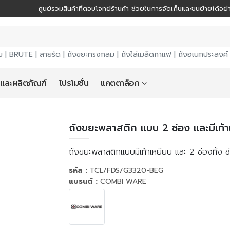
ศูนย์รวมสินค้าที่ตอบโจทย์ร้านค้า ช่วยในการจัดเก็บและขนย้ายได้อ
ม |
BRUTE
|
สายรัด
|
ถังขยะทรงกลม
|
ถังใส่เมล็ดกาแฟ
|
ถังอเนกประสงค์
 และผลิตภัณฑ์
โปรโมชั่น
แคตตาล็อก
ถังขยะพลาสติก แบบ 2 ช่อง และมีเท้
ถังขยะพลาสติกแบบมีเท้าเหยียบ และ 2 ช่องทิ้ง 
รหัส :
TCL/FDS/G3320-BEG
แบรนด์ :
COMBI WARE