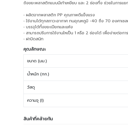
ถังขยะพลาสติกแบบมีเท้าเหยียบ และ 2 ช่องทิ้ง ช่วยในการแยก
• ผลิตจากพลาสติก PP คุณภาพดีแข็งแรง
• ใช้งานได้ทุกสภาวะอากาศ ทนอุณหภูมิ -40 ถึง 70 องศาเซล
• บรรจุได้ทั้งขยะเปียกและแห้ง
• สามารถปรับการใช้งานใหเป็น 1 หรือ 2 ช่องได้ เพื่อง่ายต่อก
• ฝาปิดสนิท
คุณลักษณะ
ขนาด (มม.)
น้ำหนัก (กก.)
วัสดุ
ความจุ (l)
สินค้าที่คล้ายกัน