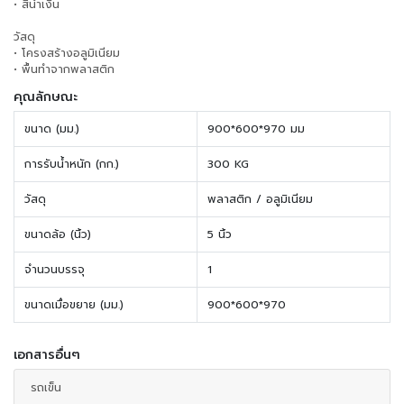
• สีน้ำเงิน
วัสดุ
• โครงสร้างอลูมิเนียม
• พื้นทำจากพลาสติก
คุณลักษณะ
ขนาด (มม.)
900*600*970 มม
การรับน้ำหนัก (กก.)
300 KG
วัสดุ
พลาสติก / อลูมิเนียม
ขนาดล้อ (นิ้ว)
5 นิ้ว
จำนวนบรรจุ
1
ขนาดเมื่อขยาย (มม.)
900*600*970
เอกสารอื่นๆ
รถเข็น