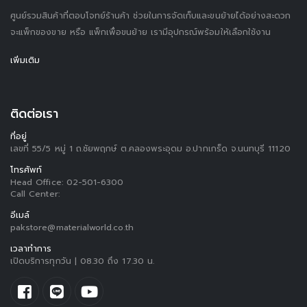
ศูนย์รวมสินค้าที่ตอบโจทย์ร้านค้า ช่วยในการจัดเก็บและขนย้ายได้อย่างสะดวก
จะแพ็กของขาย หรือ แพ็กเพื่อขนย้าย เรามีอุปกรณ์พร้อมให้เลือกใช้งาน
เพิ่มเติม
ติดต่อเรา
ที่อยู่
เลขที่ 55/5 หมู่ 1 ถ.ชัยพฤกษ์ ต.คลองพระอุดม อ.ปากเกร็ด จ.นนทบุรี 11120
โทรศัพท์
Head Office:
02-501-6300
Call Center:
อีเมล์
pakstore@materialworld.co.th
เวลาทำการ
เปิดบริการทุกวัน | 08.30 ถึง 17.30 น.