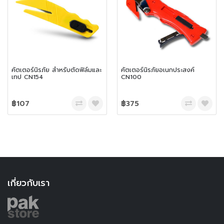
คัตเตอร์นิรภัย สำหรับตัดฟิล์มและ
คัตเตอร์นิรภัยอเนกประสงค์
เทป CN154
CN100
฿107
฿375
เกี่ยวกับเรา