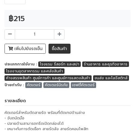
฿215
เพิ่มไปยังรถเข็น
ซื้อสินค้า
ประเภทการใช้งาน :
โรงแรม รีสอร์ท และสปา
ร้านอาหาร และธุรกิจอาหาร
โรงงานอุตสาหกรรม และคลังสินค้า
ห้างสรรพสินค้า ศูนย์การค้า และศูนย์การแสดงสินค้า
ขนส่ง และโลจีสติกส์
ป้ายกำกับ :
คัตเตอร์
คัตเตอร์นิรภัย
เซฟตี้คัตเตอร์
รายละเอียด
คัตเตอร์สำหรับตัดสายรัด พร้อมที่ตัดเทปด้านล่าง
• จับถนัดมือ
• ปลายด้ามสามารถกรีดเปิดกล่องได้
• เหมาะกับการตัดเชือก สายรัดลัง สายรัดคอมโพสิท