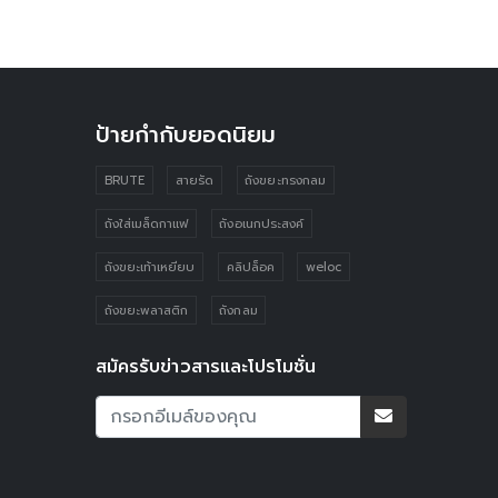
ป้ายกำกับยอดนิยม
BRUTE
สายรัด
ถังขยะทรงกลม
ถังใส่เมล็ดกาแฟ
ถังอเนกประสงค์
ถังขยะเท้าเหยียบ
คลิปล็อค
weloc
ถังขยะพลาสติก
ถังกลม
สมัครรับข่าวสารและโปรโมชั่น