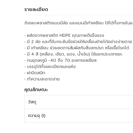
รายละเอียด
ถังขยะพลาสติกแบบมีล้อ และแบบมีเท้าเหยียบ ใช้ได้ทั้งภา
• ผลิตจากพลาสติก HDPE คุณภาพดีแข็งแรง
• มี 2 ล้อ และที่จับกระชับมือช่วยให้เคลื่อนย้ายได้อย่างง่ายดาย
• มี เท้าเหยียบ ช่วยลดการสัมผัสกับสิ่งสกปรก หรือเชื้อโรคได้
• มี 4 สี (เหลือง, เขียว, แดง, น้ำเงิน) ใช้แยกประเภทขยะ
• ทนอุณหภูมิ -40 ถึง 70 องศาเซลเซียส
• บรรจุได้ทั้งขยะเปียกและแห้ง
• ฝาปิดสนิท
• ทำความสะอาดง่าย
คุณลักษณะ
วัสดุ
ความจุ (l)