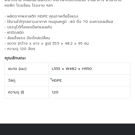
สะอาดง่าย เคลื่อนย้ายสะดวก เหมาะสำหรับโรงแรม ร้านอาหาร สำนักงาน
หอพัก โรงเรียน โรงงาน ฯลฯ
• ผลิตจากพลาสติก HDPE คุณภาพดีแข็งแรง
• ใช้งานได้ทุกสภาวะอากาศ ทนอุณหภูมิ -40 ถึง 70 องศาเซลเซียส
• บรรจุได้ทั้งขยะเปียกและแห้ง
• ฝาปิดสนิท
• ล้อแข็งแรง มีอะไหล่เปลี่ยน
• ขนาด (กว้าง x ยาว x สูง) 55.5 x 48.2 x 95 ซม.
• ความจุ 120 ลิตร
คุณลักษณะ
ขนาด (มม.)
L555 x W482 x H950
วัสดุ
็HDPE
ความจุ (l)
120