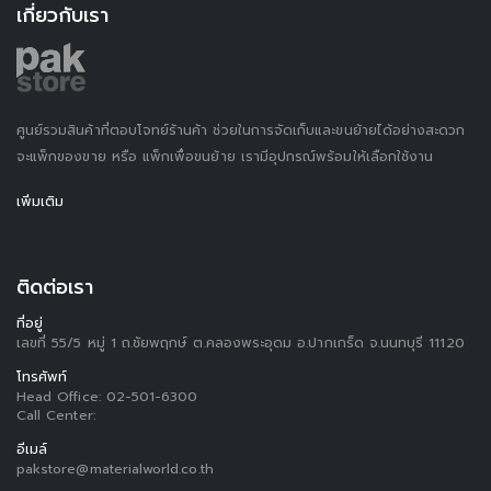
เกี่ยวกับเรา
ศูนย์รวมสินค้าที่ตอบโจทย์ร้านค้า ช่วยในการจัดเก็บและขนย้ายได้อย่างสะดวก
จะแพ็กของขาย หรือ แพ็กเพื่อขนย้าย เรามีอุปกรณ์พร้อมให้เลือกใช้งาน
เพิ่มเติม
ติดต่อเรา
ที่อยู่
เลขที่ 55/5 หมู่ 1 ถ.ชัยพฤกษ์ ต.คลองพระอุดม อ.ปากเกร็ด จ.นนทบุรี 11120
โทรศัพท์
Head Office:
02-501-6300
Call Center:
อีเมล์
pakstore@materialworld.co.th